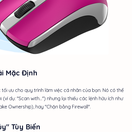
ải Mặc Định
ối ưu cho quy trình làm việc cá nhân của bạn. Nó có thể
í dụ: "Scan with...") nhưng lại thiếu các lệnh hữu ích như
ake Ownership), hay "Chặn bằng Firewall".
y" Tùy Biến