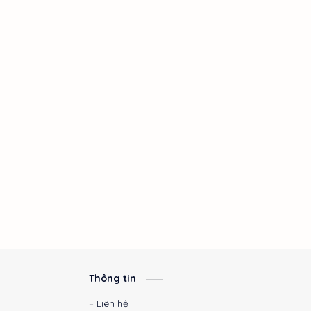
Thủ thuật Excel
Thủ thuật Windows
Tiện ích Hệ thống
Tìm việc
Tin Học Văn Phòng
Tối ưu Windows
Trình duyệt & Internet
TruongIT
TrustedInstaller
Tùy biến Windows
Windows 11
Windows Update Blocker
Thông tin
Liên hệ