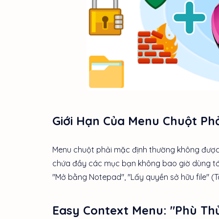
Giới Hạn Của Menu Chuột Ph
Menu chuột phải mặc định thường không được t
chứa đầy các mục bạn không bao giờ dùng tới (v
"Mở bằng Notepad", "Lấy quyền sở hữu file" (T
Easy Context Menu: "Phù Thủ