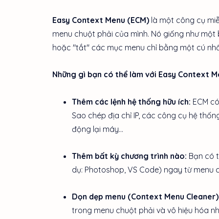
Easy Context Menu (ECM)
là một công cụ mi
menu chuột phải của mình. Nó giống như một b
hoặc "tắt" các mục menu chỉ bằng một cú nh
Những gì bạn có thể làm với Easy Context M
Thêm các lệnh hệ thống hữu ích:
ECM có 
Sao chép địa chỉ IP, các công cụ hệ thốn
động lại máy...
Thêm bất kỳ chương trình nào:
Bạn có t
dụ: Photoshop, VS Code) ngay từ menu ch
Dọn dẹp menu (Context Menu Cleaner)
trong menu chuột phải và vô hiệu hóa n