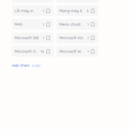
Lỗi máy in
Mạng máy tính
MAS
Menu chuột phải
Microsoft 365
Microsoft Activation Scripts
Microsoft Office
Microsoft Word
Microsoft Word
Office 2013
Office 2016
Office 2016 Professional Plus
Office 2019
Office 2019 Professional Plus
Office 2021
Office 2021 Professional Plus
Office 2024
Office 2024 Professional Plus