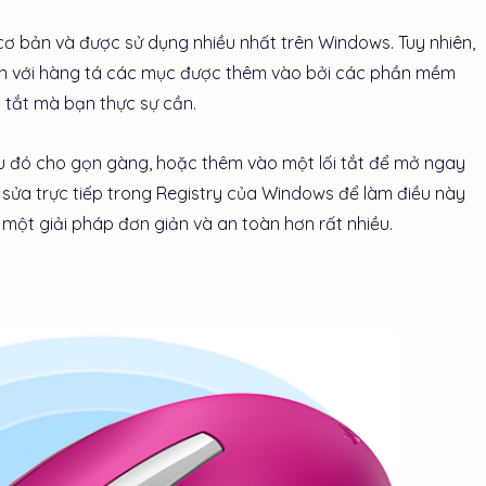
ơ bản và được sử dụng nhiều nhất trên Windows. Tuy nhiên,
xộn với hàng tá các mục được thêm vào bởi các phần mềm
h tắt mà bạn thực sự cần.
u đó cho gọn gàng, hoặc thêm vào một lối tắt để mở ngay
 sửa trực tiếp trong Registry của Windows để làm điều này
 một giải pháp đơn giản và an toàn hơn rất nhiều.