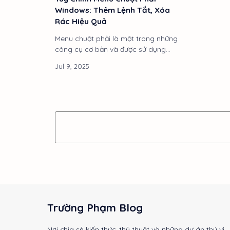
Windows: Thêm Lệnh Tắt, Xóa
Rác Hiệu Quả
Menu chuột phải là một trong những
công cụ cơ bản và được sử dụng
nhiều nhất trên Windows. Tuy nhiên,
qua thời gian, menu này thường trở
nên lộn xộn với hàng tá các mục
được thêm v…
Trường Phạm Blog
Nơi chia sẻ kiến thức, thủ thuật và những dự án thú vị