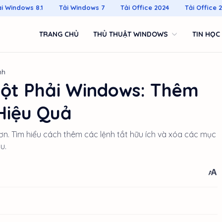
ải Windows 8.1
Tải Windows 7
Tải Office 2024
Tải Office 
TRANG CHỦ
THỦ THUẬT WINDOWS
TIN HỌC
nh
uột Phải Windows: Thêm
Hiệu Quả
ơn. Tìm hiểu cách thêm các lệnh tắt hữu ích và xóa các mục
u.