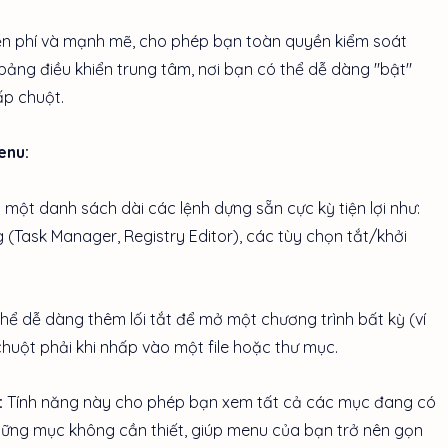
ễn phí và mạnh mẽ, cho phép bạn toàn quyền kiểm soát
ảng điều khiển trung tâm, nơi bạn có thể dễ dàng "bật"
ấp chuột.
enu:
một danh sách dài các lệnh dựng sẵn cực kỳ tiện lợi như:
g (Task Manager, Registry Editor), các tùy chọn tắt/khởi
hể dễ dàng thêm lối tắt để mở một chương trình bất kỳ (ví
uột phải khi nhấp vào một file hoặc thư mục.
:
Tính năng này cho phép bạn xem tất cả các mục đang có
hững mục không cần thiết, giúp menu của bạn trở nên gọn