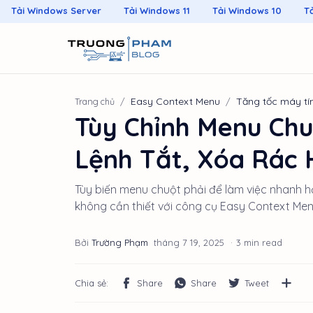
Tải Windows Server
Tải Windows 11
Tải Windows 10
T
Microsoft Activation Scripts
Easy Context Menu
Tăng tốc máy tí
Trang chủ
Tùy Chỉnh Menu Ch
Lệnh Tắt, Xóa Rác 
Tùy biến menu chuột phải để làm việc nhanh h
không cần thiết với công cụ Easy Context Men
3 min read