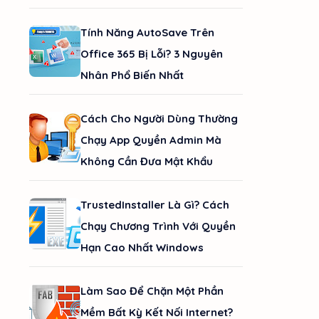
Tính Năng AutoSave Trên
Office 365 Bị Lỗi? 3 Nguyên
Nhân Phổ Biến Nhất
Cách Cho Người Dùng Thường
Chạy App Quyền Admin Mà
Không Cần Đưa Mật Khẩu
TrustedInstaller Là Gì? Cách
Chạy Chương Trình Với Quyền
Hạn Cao Nhất Windows
Làm Sao Để Chặn Một Phần
Mềm Bất Kỳ Kết Nối Internet?