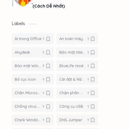
(Cách Dễ Nhất)
Labels
AI trong Office
An toàn máy tính
Anydesk
Bảo mật Internet
Bảo mật Windows
BlueLife Hosts Editor
Bố cục icon
Cài đặt & Nâng cấp
Chặn Microsoft Edge
Chặn phần mềm kết nối internet
Chống virus USB
Công cụ USB
Crack Windows
DNS Jumper