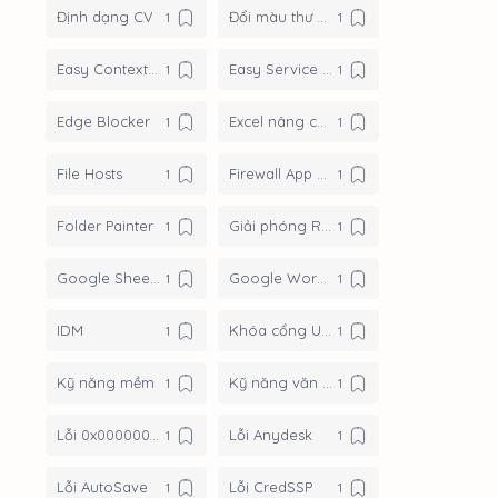
Định dạng CV
Đổi màu thư mục
Easy Context Menu
Easy Service Optimizer
Edge Blocker
Excel nâng cao
File Hosts
Firewall App Blocker
Folder Painter
Giải phóng RAM
Google Sheets
Google Workspace
IDM
Khóa cổng USB
Kỹ năng mềm
Kỹ năng văn phòng
Lỗi 0x0000007c
Lỗi Anydesk
Lỗi AutoSave
Lỗi CredSSP